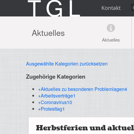
Kontakt
Aktuelles
Aktuelles
Ausgewählte Kategorien zurücksetzen
Zugehörige Kategorien
+Aktuelles zu besonderen Problemlagen
4
+Arbeitsverträge
1
+Coronavirus
10
+Protesttag
1
Herbstferien und aktuel