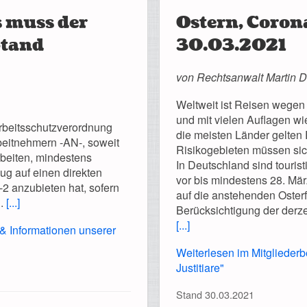
 muss der
Ostern, Coron
Stand
30.03.2021
von Rechtsanwalt Martin D
Weltweit ist Reisen wegen
und mit vielen Auflagen wi
rbeitsschutzverordnung
die meisten Länder gelte
beitnehmern -AN-, soweit
Risikogebieten müssen sic
rbeiten, mindestens
In Deutschland sind touri
g auf einen direkten
vor bis mindestens 28. Mär
 anzubieten hat, sofern
auf die anstehenden Osterf
n.
[...]
Berücksichtigung der derzei
[...]
 & Informationen unserer
Weiterlesen im Mitgliederb
Justitiare"
Stand 30.03.2021