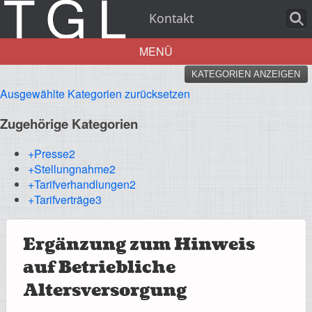
Kontakt
MENÜ
KATEGORIEN ANZEIGEN
Aktuelles
Ausgewählte Kategorien zurücksetzen
Zugehörige Kategorien
+Presse
2
+Stellungnahme
2
Über uns
+Tarifverhandlungen
2
+Tarifverträge
3
Ergänzung zum Hinweis
Leistungen
auf Betriebliche
Altersversorgung