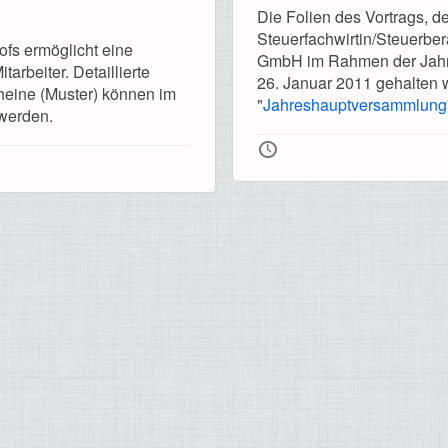
Die Folien des Vortrags, d
Steuerfachwirtin/Steuerbe
fs ermöglicht eine
GmbH im Rahmen der Jahr
rbeiter. Detaillierte
26. Januar 2011 gehalten w
heine (Muster) können im
"
Jahreshauptversammlung
 werden.
🕔