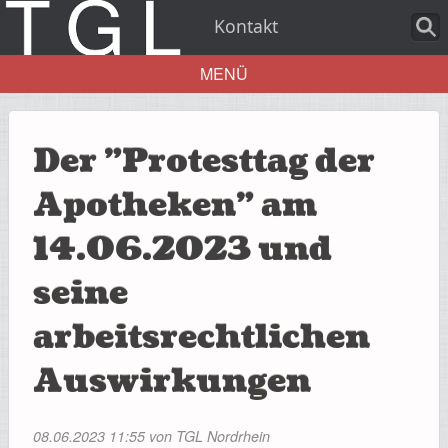
Kontakt
MENÜ
Aktuelles
Der "Protesttag der
Apotheken" am
14.06.2023 und
Über uns
seine
arbeitsrechtlichen
Leistungen
Auswirkungen
08.06.2023 11:55
von TGL Nordrhein