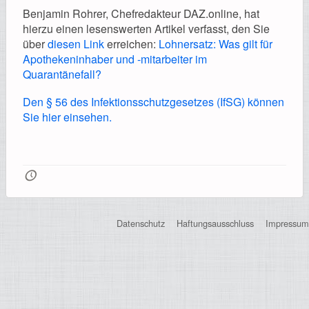
Registrierung
Benjamin Rohrer, Chefredakteur DAZ.online, hat
hierzu einen lesenswerten Artikel verfasst, den Sie
über
diesen Link
erreichen:
Lohnersatz: Was gilt für
Apothekeninhaber und -mitarbeiter im
Quarantänefall?
Impressionen
Den § 56 des Infektionsschutzgesetzes (IfSG) können
Sie hier einsehen.
Hilfe
🕔
Datenschutz
Haftungsausschluss
Impressum
Mitgliederbereich