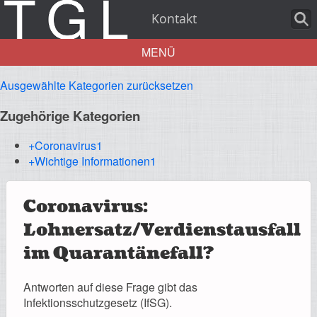
Kontakt
MENÜ
Ausgewählte Kategorien zurücksetzen
Aktuelles
Zugehörige Kategorien
+Coronavirus
1
+Wichtige Informationen
1
Über uns
Coronavirus:
Lohnersatz/Verdienstausfall
Leistungen
im Quarantänefall?
Antworten auf diese Frage gibt das
Infektionsschutzgesetz (IfSG).