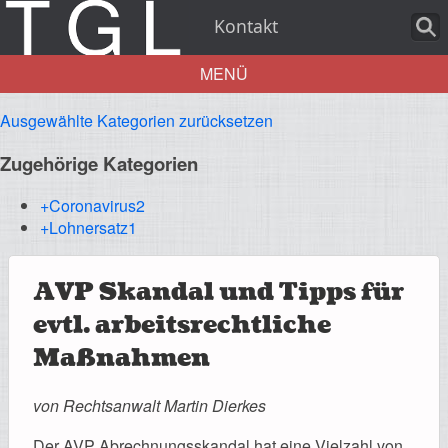
Kontakt
MENÜ
Ausgewählte Kategorien zurücksetzen
Aktuelles
Zugehörige Kategorien
+Coronavirus
2
+Lohnersatz
1
Über uns
AVP Skandal und Tipps für
evtl. arbeitsrechtliche
Leistungen
Maßnahmen
von Rechtsanwalt Martin Dierkes
Der AVP Abrechnungsskandal hat eine Vielzahl von